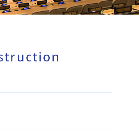
struction
时代先锋”桑德科技第二届五四青年节趣味
运动会圆满落幕啦！
桑德科技2023五四青年节活动圆满举行
会完美落幕！...

04-
29
2024